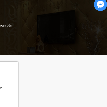
hoàn tiền
Ú
CM
h