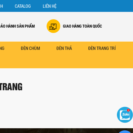
NH
CATALOG
LIÊN HỆ
BẢO HÀNH SẢN PHẨM
GIAO HÀNG TOÀN QUỐC
NG
ĐÈN CHÙM
ĐÈN THẢ
ĐÈN TRANG TRÍ
 TRANG