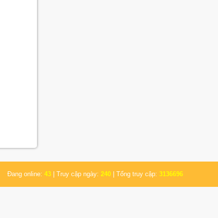
Đang online:
43
| Truy cập ngày:
240
| Tổng truy cập:
3136696