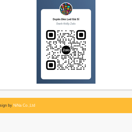
esign by
NiNa Co.,Ltd