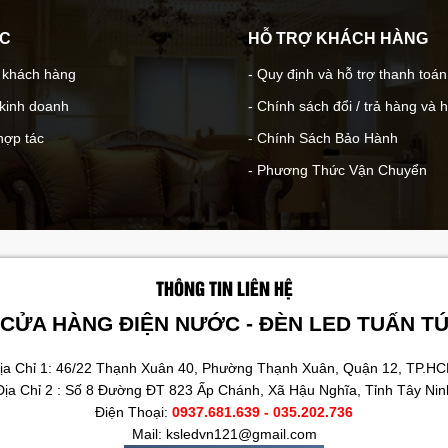
ÁC
HỖ TRỢ KHÁCH HÀNG
- khách hàng
- Quy định và hỗ trợ thanh toán
 kinh doanh
- Chính sách đổi / trả hàng và 
hợp tác
- Chính Sách Bảo Hành
- Phương Thức Vận Chuyển
THÔNG TIN LIÊN HỆ
CỬA HÀNG ĐIỆN NƯỚC - ĐÈN LED TUẤN T
ịa Chỉ 1: 46/22 Thạnh Xuân 40, Phường Thạnh Xuân, Quận 12, TP.H
Địa Chỉ 2 : Số 8 Đường ĐT 823 Ấp Chánh, Xã Hậu Nghĩa, Tỉnh Tây Nin
Điện Thoại:
0937.681.639 - 035.202.736
Mail: ksledvn121@gmail.com