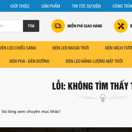
GIỚI THIỆU
SẢN PHẨM
TIN TỨC SỰ KIỆN
CÔNG TRÌ
MIỄN PHÍ GIAO HÀNG
ĐÈN LED CHIẾU SÁNG
ĐÈN LED NGOÀI TRỜI
ĐÈN VÁCH TƯỜ
ĐÈN PHA - ĐÈN ĐƯỜNG
ĐÈN LED NĂNG LƯỢNG MẶT TRỜI
LỖI: KHÔNG TÌM THẤY
. Vui lòng xem chuyên mục khác!